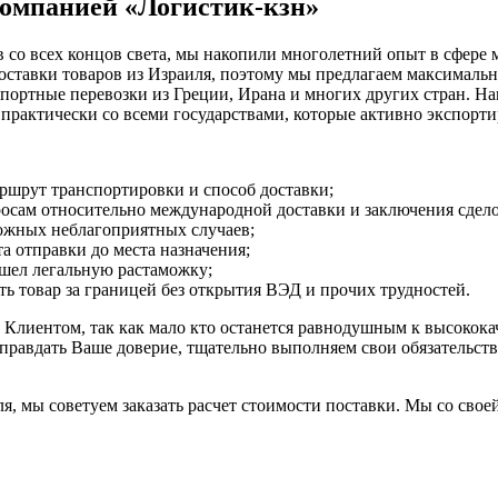
компанией «Логистик-кзн»
ов со всех концов света, мы накопили многолетний опыт в сфер
оставки товаров из Израиля, поэтому мы предлагаем максималь
ртные перевозки из Греции, Ирана и многих других стран. Наша
рактически со всеми государствами, которые активно экспорти
ршрут транспортировки и способ доставки;
росам относительно международной доставки и заключения сдел
можных неблагоприятных случаев;
 отправки до места назначения;
ошел легальную растаможку;
 товар за границей без открытия ВЭД и прочих трудностей.
Клиентом, так как мало кто останется равнодушным к высокока
авдать Ваше доверие, тщательно выполняем свои обязательства.
иля, мы советуем заказать расчет стоимости поставки. Мы со сво