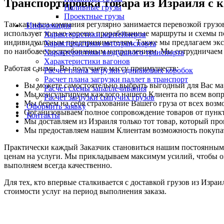
Транспортировка товара из Израиля с 
Наливные грузы
Проектные грузы
Так как наша компания регулярно занимается перевозкой груз
Информация
использует только хорошо проработанные маршруты и схемы п
Характеристики контейнеров
индивидуальным предпринимателям. Также мы предлагаем экспо
Характеристики автотранспорта
по наиболее востребованным направлениям. Мы сотрудничаем п
Характеристики воздушного транспорта
Характеристики вагонов
Работая с нами, Вы получаете массу преимуществ:
Расчет плана загрузки одинаковых коробок
Расчет плана загрузки паллет в транспорт
Вы можете самостоятельно выбрать выгодный для Вас ма
Расчет схемы запаллечивания
Мы консультируем каждого нашего Клиента по всем воп
Расчет загрузки сыпучих грузов
Мы берем на себя страхование Вашего груза от всех воз
Оформить заявку
Организовываем полное сопровождение товаров от пункта
Контакты
Мы доставляем из Израиля только тот товар, который пр
Мы предоставляем нашим Клиентам возможность покупать
Практически каждый Заказчик становиться нашим постоянным 
ценам на услуги. Мы прикладываем максимум усилий, чтобы опр
выполняем всегда качественно.
Для тех, кто впервые сталкивается с доставкой грузов из Изра
стоимости услуг на период выполнения заказа.