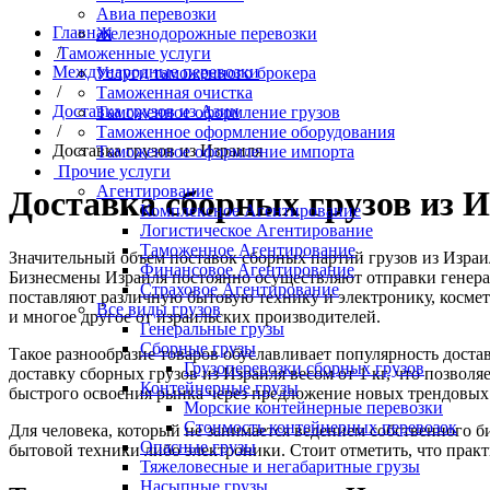
Авиа перевозки
Главная
Железнодорожные перевозки
/
Таможенные услуги
Международные перевозки
Услуги таможенного брокера
/
Таможенная очистка
Доставка грузов из Азии
Таможенное оформление грузов
/
Таможенное оформление оборудования
Доставка грузов из Израиля
Таможенное оформление импорта
Прочие услуги
Агентирование
Доставка сборных грузов из 
Комплексное Агентирование
Логистическое Агентирование
Таможенное Агентирование
Значительный объем поставок сборных партий грузов из Израил
Финансовое Агентирование
Бизнесмены Израиля постоянно осуществляют отправки генерал
Страховое Агентирование
поставляют различную бытовую технику и электронику, космет
Все виды грузов
и многое другое от израильских производителей.
Генеральные грузы
Сборные грузы
Такое разнообразие товаров обуславливает популярность доста
Грузоперевозки сборных грузов
доставку сборных грузов из Израиля весом от 1 кг, что позвол
Контейнерные грузы
быстрого освоения рынка через предложение новых трендовых 
Морские контейнерные перевозки
Стоимость контейнерных перевозок
Для человека, который не занимается ведением собственного б
Опасные грузы
бытовой техники либо электроники. Стоит отметить, что практ
Тяжеловесные и негабаритные грузы
Насыпные грузы