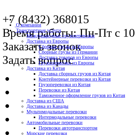
+7 (8432) 368015
О компании
Время работы: Пн-Пт с 10
Транспортные услуги
Международные грузоперевозки
Доставка из Европы
Заказать звонок
Сборные грузы из Европы
Сборные грузы из Германии
Задать вопрос
Доставка товаров из Европы
Грузоперевозки из Европы
Доставка из Китая
Доставка сборных грузов из Китая
Контейнерные перевозки из Китая
Грузоперевозки из Китая
Перевозки из Китая
Таможенное оформление грузов из Китая
Доставка из США
Доставка из Канады
Мультимодальные перевозки
Интермодальные перевозки
Автомобильные перевозки
Перевозки автотранспортом
Морские перевозки